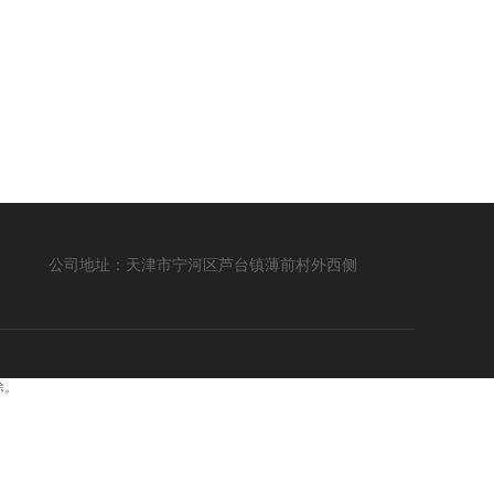
公司地址：天津市宁河区芦台镇薄前村外西侧
除。